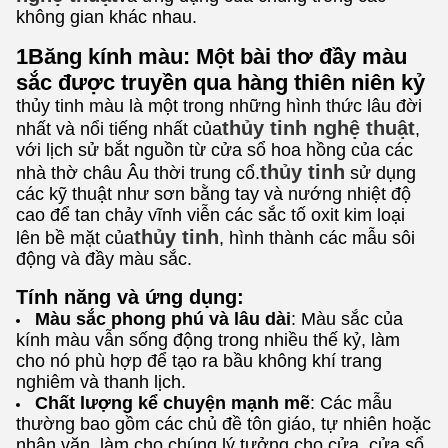
không gian khác nhau.
1Băng kính màu: Một bài thơ đầy màu
sắc được truyền qua hàng thiên niên kỷ
thủy tinh màu là một trong những hình thức lâu đời
thủy tinh nghệ thuật
nhất và nổi tiếng nhất của
,
với lịch sử bắt nguồn từ cửa sổ hoa hồng của các
thủy tinh
nhà thờ châu Âu thời trung cổ.
sử dụng
các kỹ thuật như sơn bằng tay và nướng nhiệt độ
cao để tan chảy vĩnh viễn các sắc tố oxit kim loại
thủy tinh
lên bề mặt của
, hình thành các mẫu sôi
động và đầy màu sắc.
Tính năng và ứng dụng:
Màu sắc phong phú và lâu dài
: Màu sắc của
kính màu vẫn sống động trong nhiều thế kỷ, làm
cho nó phù hợp để tạo ra bầu không khí trang
nghiêm và thanh lịch.
Chất lượng kể chuyện mạnh mẽ
: Các mẫu
thường bao gồm các chủ đề tôn giáo, tự nhiên hoặc
nhân văn, làm cho chúng lý tưởng cho cửa, cửa sổ,