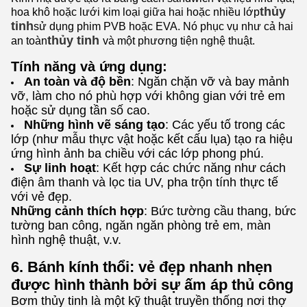
thủy
hoa khô hoặc lưới kim loại giữa hai hoặc nhiều lớp
tinh
sử dụng phim PVB hoặc EVA. Nó phục vụ như cả hai
thủy tinh
an toàn
và một phương tiện nghệ thuật.
Tính năng và ứng dụng:
An toàn và độ bền
: Ngăn chặn vỡ và bay mảnh
vỡ, làm cho nó phù hợp với không gian với trẻ em
hoặc sử dụng tần số cao.
Những hình vẽ sáng tạo
: Các yếu tố trong các
lớp (như mẫu thực vật hoặc kết cấu lụa) tạo ra hiệu
ứng hình ảnh ba chiều với các lớp phong phú.
Sự linh hoạt
: Kết hợp các chức năng như cách
điện âm thanh và lọc tia UV, pha trộn tính thực tế
với vẻ đẹp.
Những cảnh thích hợp
: Bức tường cầu thang, bức
tường ban công, ngăn ngăn phòng trẻ em, màn
hình nghệ thuật, v.v.
6. Bánh kính thổi: vẻ đẹp nhanh nhẹn
được hình thành bởi sự ấm áp thủ công
Bơm thủy tinh là một kỹ thuật truyền thống nơi thợ