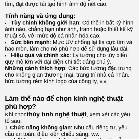
tím, đạt được tái tạo hình ảnh độ nét cao.
Tính năng và ứng dụng:
Tùy chỉnh không giới hạn
: Có thể in bất kỳ hình
ảnh nào, chẳng hạn như ảnh, tranh hoặc thiết kế kỹ
thuật số, với mức độ cá nhân hóa cao.
Sức bền mạnh
: Mực UV chống lại tia cực tím và
hao mòn, làm cho nó phù hợp để sử dụng lâu dài.
Hiệu quả và chính xác
: Lý tưởng cho tùy biến
quy mô lớn với đại diện chi tiết đáng chú ý.
Những cảnh thích hợp
: Các bức tường đặc trưng
cho không gian thương mại, trang trí nhà cá nhân,
bức tường rèm kính logo của công ty, v.v.
Làm thế nào để chọn kính nghệ thuật
phù hợp?
thủy tinh nghệ thuật
Khi chọn
, xem xét các yếu
tố sau:
Chức năng không gian
: Nhu cầu riêng tư, yêu
cầu an toàn, điều kiện chiếu sáng, v.v.