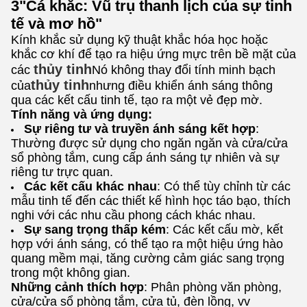
3"Cá khắc: Vũ trụ thanh lịch của sự tinh
tế và mơ hồ"
Kính khắc sử dụng kỹ thuật khắc hóa học hoặc
khắc cơ khí để tạo ra hiệu ứng mực trên bề mặt của
thủy tinh
các
Nó không thay đổi tính minh bạch
thủy tinh
của
nhưng điều khiển ánh sáng thông
qua các kết cấu tinh tế, tạo ra một vẻ đẹp mờ.
Tính năng và ứng dụng:
Sự riêng tư và truyền ánh sáng kết hợp
:
Thường được sử dụng cho ngăn ngăn và cửa/cửa
sổ phòng tắm, cung cấp ánh sáng tự nhiên và sự
riêng tư trực quan.
Các kết cấu khác nhau
: Có thể tùy chỉnh từ các
mẫu tinh tế đến các thiết kế hình học táo bạo, thích
nghi với các nhu cầu phong cách khác nhau.
Sự sang trọng thấp kém
: Các kết cấu mờ, kết
hợp với ánh sáng, có thể tạo ra một hiệu ứng hào
quang mềm mại, tăng cường cảm giác sang trọng
trong một không gian.
Những cảnh thích hợp
: Phân phòng văn phòng,
cửa/cửa sổ phòng tắm, cửa tủ, đèn lồng, vv