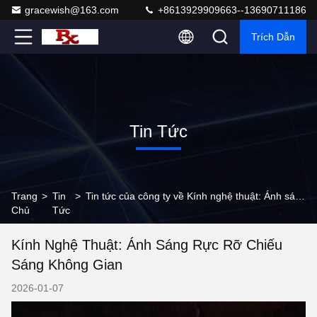
gracewish@163.com
+8613929909663--13690711186
Trích Dẫn
Tin Tức
Trang
>
Tin
>
Tin tức của công ty về Kính nghệ thuật: Ánh sáng rực rỡ chiếu sáng không gian
Chủ
Tức
Kính Nghệ Thuật: Ánh Sáng Rực Rỡ Chiếu
Sáng Không Gian
2026-01-07