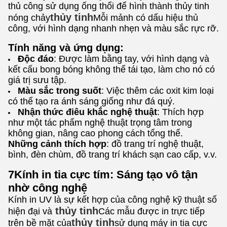
thủ công sử dụng ống thổi để hình thành thủy tinh
thủy tinh
nóng chảy
Mỗi mảnh có dấu hiệu thủ
công, với hình dạng nhanh nhẹn và màu sắc rực rỡ.
Tính năng và ứng dụng:
Độc đáo
: Được làm bằng tay, với hình dạng và
kết cấu bong bóng không thể tái tạo, làm cho nó có
giá trị sưu tập.
Màu sắc trong suốt
: Việc thêm các oxit kim loại
có thể tạo ra ánh sáng giống như đá quý.
Nhận thức điêu khắc nghệ thuật
: Thích hợp
như một tác phẩm nghệ thuật trọng tâm trong
không gian, nâng cao phong cách tổng thể.
Những cảnh thích hợp
: đồ trang trí nghệ thuật,
bình, đèn chùm, đồ trang trí khách sạn cao cấp, v.v.
7Kính in tia cực tím: Sáng tạo vô tận
nhờ công nghệ
Kính in UV là sự kết hợp của công nghệ kỹ thuật số
thủy tinh
hiện đại và
Các mẫu được in trực tiếp
thủy tinh
trên bề mặt của
sử dụng máy in tia cực