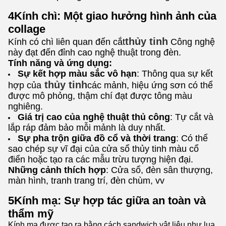
4Kính chì: Một giao hưởng hình ảnh của
collage
thủy tinh
Kính có chì liên quan đến cắt
Công nghệ
này đạt đến đỉnh cao nghệ thuật trong đèn.
Tính năng và ứng dụng:
Sự kết hợp màu sắc vô hạn
: Thông qua sự kết
thủy tinh
hợp của
các mảnh, hiệu ứng sơn có thể
được mô phỏng, thậm chí đạt được tông màu
nghiêng.
Giá trị cao của nghệ thuật thủ công
: Tự cắt và
lắp ráp đảm bảo mỗi mảnh là duy nhất.
Sự pha trộn giữa đồ cổ và thời trang
: Có thể
sao chép sự vĩ đại của cửa sổ thủy tinh màu cổ
điển hoặc tạo ra các mẫu trừu tượng hiện đại.
Những cảnh thích hợp
: Cửa sổ, đèn sân thượng,
màn hình, tranh trang trí, đèn chùm, vv
5Kính mạ: Sự hợp tác giữa an toàn và
thẩm mỹ
Kính mạ được tạo ra bằng cách sandwich vật liệu như lụa,