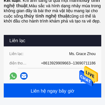
thủy tinh
Kết luận
: Khi ánh sáng đi qua một mảnh
nghệ thuật
,
Màu sắc và hình dạng nhảy múa trong
không gian đây là bài thơ mà vật liệu mang lại cho
thủy tinh nghệ thuật
cuộc sống.
cũng có thể là
khởi đầu cho hành trình khám phá và tạo ra vẻ đẹp.
Liên lạc
Liên lạc:
Ms. Grace Zhou
điện thoại:
+8613929909663--13690711186
Liên hệ ngay bây giờ