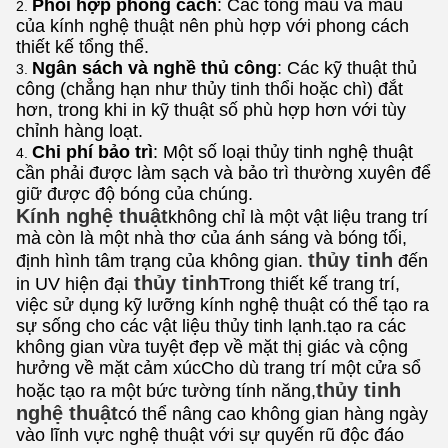
Phối hợp phong cách
: Các tông màu và mẫu
của kính nghệ thuật nên phù hợp với phong cách
thiết kế tổng thể.
Ngân sách và nghề thủ công
: Các kỹ thuật thủ
công (chẳng hạn như thủy tinh thổi hoặc chì) đắt
hơn, trong khi in kỹ thuật số phù hợp hơn với tùy
chỉnh hàng loạt.
Chi phí bảo trì
: Một số loại thủy tinh nghệ thuật
cần phải được làm sạch và bảo trì thường xuyên để
giữ được độ bóng của chúng.
Kính nghệ thuật
không chỉ là một vật liệu trang trí
mà còn là một nhà thơ của ánh sáng và bóng tối,
thủy tinh
định hình tâm trạng của không gian.
đến
thủy tinh
in UV hiện đại
Trong thiết kế trang trí,
việc sử dụng kỹ lưỡng kính nghệ thuật có thể tạo ra
sự sống cho các vật liệu thủy tinh lạnh.tạo ra các
không gian vừa tuyệt đẹp về mặt thị giác và cộng
hưởng về mặt cảm xúcCho dù trang trí một cửa sổ
thủy tinh
hoặc tạo ra một bức tường tính năng,
nghệ thuật
có thể nâng cao không gian hàng ngày
vào lĩnh vực nghệ thuật với sự quyến rũ độc đáo