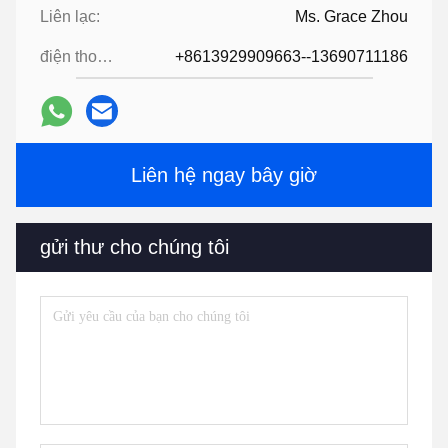
Liên lạc:
Ms. Grace Zhou
điện thoại:
+8613929909663--13690711186
Liên hệ ngay bây giờ
gửi thư cho chúng tôi