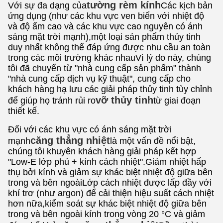
tường rèm kính
Với sự đa dạng của
Các kịch bản
ứng dụng (như các khu vực ven biển với nhiệt độ
và độ ẩm cao và các khu vực cao nguyên có ánh
sáng mặt trời mạnh),một loại sản phẩm thủy tinh
duy nhất không thể đáp ứng được nhu cầu an toàn
trong các môi trường khác nhauVì lý do này, chúng
tôi đã chuyển từ "nhà cung cấp sản phẩm" thành
"nhà cung cấp dịch vụ kỹ thuật", cung cấp cho
khách hàng hạ lưu các giải pháp thủy tinh tùy chỉnh
vỡ thủy tinh
để giúp họ tránh rủi ro
từ giai đoạn
thiết kế.
Đối với các khu vực có ánh sáng mặt trời
căng thẳng nhiệt
mạnh
là một vấn đề nổi bật,
chúng tôi khuyên khách hàng giải pháp kết hợp
"Low-E lớp phủ + kính cách nhiệt".Giảm nhiệt hấp
thụ bởi kính và giảm sự khác biệt nhiệt độ giữa bên
trong và bên ngoàiLớp cách nhiệt được lấp đầy với
khí trơ (như argon) để cải thiện hiệu suất cách nhiệt
hơn nữa,kiểm soát sự khác biệt nhiệt độ giữa bên
trong và bên ngoài kính trong vòng 20 °C và giảm