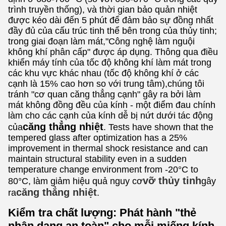
trình truyền thống), và thời gian bảo quản nhiệt
được kéo dài đến 5 phút để đảm bảo sự đồng nhất
đầy đủ của cấu trúc tinh thể bên trong của thủy tinh;
trong giai đoạn làm mát,"Công nghệ làm nguội
không khí phân cấp" được áp dụng. Thông qua điều
khiển máy tính của tốc độ không khí làm mát trong
các khu vực khác nhau (tốc độ không khí ở các
cạnh là 15% cao hơn so với trung tâm),chúng tôi
tránh "cơ quan căng thẳng cạnh" gây ra bởi làm
mát không đồng đều của kính - một điểm đau chính
làm cho các cạnh của kính dễ bị nứt dưới tác động
căng thẳng nhiệt
của
. Tests have shown that the
tempered glass after optimization has a 25%
improvement in thermal shock resistance and can
maintain structural stability even in a sudden
temperature change environment from -20°C to
vỡ thủy tinh
80°C, làm giảm hiệu quả nguy cơ
gây
căng thẳng nhiệt
ra
.
Kiểm tra chất lượng: Phát hành "thẻ
nhận dạng an toàn" cho mỗi miếng kính