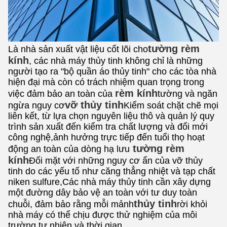
tường rèm
Là nhà sản xuất vật liệu cốt lõi cho
kính
, các nhà máy thủy tinh không chỉ là những
người tạo ra "bộ quần áo thủy tinh" cho các tòa nhà
hiện đại mà còn có trách nhiệm quan trọng trong
rèm kính
việc đảm bảo an toàn của
tường và ngăn
vỡ thủy tinh
ngừa nguy cơ
Kiểm soát chặt chẽ mọi
liên kết, từ lựa chọn nguyên liệu thô và quản lý quy
trình sản xuất đến kiểm tra chất lượng và đổi mới
công nghệ,ảnh hưởng trực tiếp đến tuổi thọ hoạt
tường rèm
động an toàn của dòng hạ lưu
kính
Đối mặt với những nguy cơ ẩn của vỡ thủy
tinh do các yếu tố như căng thẳng nhiệt và tạp chất
niken sulfure,Các nhà máy thủy tinh cần xây dựng
một đường dây bảo vệ an toàn với tư duy toàn
thủy tinh
chuỗi, đảm bảo rằng mỗi mảnh
rời khỏi
nhà máy có thể chịu được thử nghiệm của môi
trường tự nhiên và thời gian.