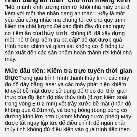
"Mỗi mảnh kính tường rèm rời khỏi nhà máy phải đi
kèm với một 'thẻ nhận dạng an toàn'". Đây là một
yêu cầu cứng nhắc mà chúng tôi có cho quy trình
kiểm tra chất lượng.Để xác định đầy đủ các nguy
thủy tinh
cơ tiềm ẩn của
, chúng tôi đã xây dựng
một "hệ thống kiểm tra ba cấp" để đạt được quá
trình hoàn chỉnh và giám sát không có lỗ hổng từ
sản xuất đến các sản phẩm hoàn thành rời khỏi nhà
máy.
Mức đầu tiên: Kiểm tra trực tuyến thời gian
thực
Trong quá trình hình thành thủy tinh, các máy
đo độ dày bằng laser và các máy phát hiện khiếm
khuyết bề mặt được sử dụng để theo dõi thời gian
thực của độ lệch độ dày thủy tinh (được kiểm soát
trong vòng ± 0,2 mm),vết trầy xước bề mặt (thần độ
không quá 0.01mm), và bong bóng (bong bóng có
đường kính lớn hơn 0,3mm không được phép).Máy
được tắt ngay lập tức để điều chỉnh để ngăn chặn
thủy tinh không đủ điều kiện vào quá trình tiếp theo.