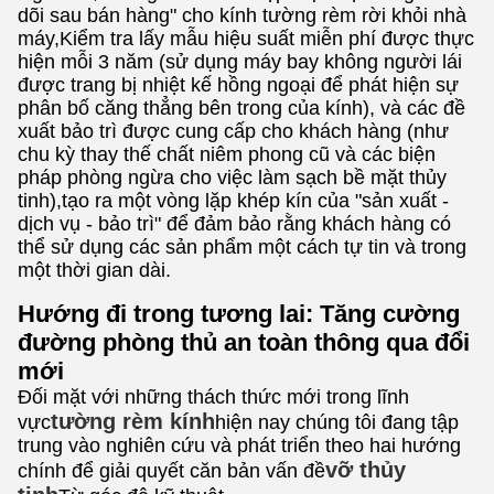
dõi sau bán hàng" cho kính tường rèm rời khỏi nhà
máy,Kiểm tra lấy mẫu hiệu suất miễn phí được thực
hiện mỗi 3 năm (sử dụng máy bay không người lái
được trang bị nhiệt kế hồng ngoại để phát hiện sự
phân bố căng thẳng bên trong của kính), và các đề
xuất bảo trì được cung cấp cho khách hàng (như
chu kỳ thay thế chất niêm phong cũ và các biện
pháp phòng ngừa cho việc làm sạch bề mặt thủy
tinh),tạo ra một vòng lặp khép kín của "sản xuất -
dịch vụ - bảo trì" để đảm bảo rằng khách hàng có
thể sử dụng các sản phẩm một cách tự tin và trong
một thời gian dài.
Hướng đi trong tương lai: Tăng cường
đường phòng thủ an toàn thông qua đổi
mới
Đối mặt với những thách thức mới trong lĩnh
tường rèm kính
vực
hiện nay chúng tôi đang tập
trung vào nghiên cứu và phát triển theo hai hướng
vỡ thủy
chính để giải quyết căn bản vấn đề