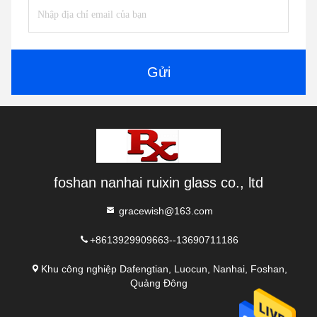
Gửi
foshan nanhai ruixin glass co., ltd
gracewish@163.com
+8613929909663--13690711186
Khu công nghiệp Dafengtian, Luocun, Nanhai, Foshan,
Quảng Đông