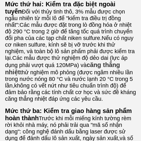
Mức thứ hai: Kiểm tra đặc biệt ngoài
tuyến
Đối với thủy tinh thô, 3% mẫu được chọn
ngẫu nhiên từ mỗi lô để "kiểm tra điều trị đồng
nhất":Các mẫu được đặt trong lò đồng hóa ở nhiệt
độ 290 °C trong 2 giờ để tăng tốc quá trình chuyển
đổi pha của các tạp chất niken sulfure.Nếu có nguy
cơ niken sulfure, kính sẽ bị vỡ trước khi thử
nghiệm, và toàn bộ lô sản phẩm phải được kiểm tra
lại.Các mẫu được thử nghiệm độ dẻo dai (lực áp
căng thẳng
dụng phải vượt quá 120MPa) và
nhiệt
thử nghiệm mô phỏng (được ngâm nhiều lần
trong nước nóng 80 °C và nước lạnh 20 °C trong 5
lần,không có vết nứt như tiêu chuẩn trình độ) để
đảm bảo rằng các tính chất cơ học và sức đề kháng
căng thẳng nhiệt đáp ứng các yêu cầu.
Mức thứ ba: Kiểm tra giao hàng sản phẩm
hoàn thành
Trước khi mỗi miếng kính tường rèm
rời khỏi nhà máy, nó phải trải qua "mã số nhận
dạng": công nghệ đánh dấu bằng laser được sử
dụng để đánh dấu lô sản xuất, ngày sản xuất,và số