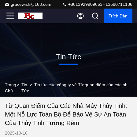
gracewish@163.com
+8613929909663--13690711186
Trích Dẫn
Tin Tức
Trang
>
Tin
>
Tin tức của công ty về Từ quan điểm của các nhà máy thủy tinh: Một nỗ lực toàn bộ để bảo vệ sự an toàn của thủy tinh tường rèm
Chủ
Tức
Từ Quan Điểm Của Các Nhà Máy Thủy Tinh:
Một Nỗ Lực Toàn Bộ Để Bảo Vệ Sự An Toàn
Của Thủy Tinh Tường Rèm
2025-10-16