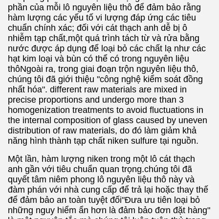
phần của mỗi lô nguyên liệu thô để đảm bảo rằng
hàm lượng các yếu tố vi lượng đáp ứng các tiêu
chuẩn chính xác; đối với cát thạch anh dễ bị ô
nhiễm tạp chất,một quá trình tách từ và rửa bằng
nước được áp dụng để loại bỏ các chất lạ như các
hạt kim loại và bùn có thể có trong nguyên liệu
thôNgoài ra, trong giai đoạn trộn nguyên liệu thô,
chúng tôi đã giới thiệu "công nghệ kiểm soát đồng
nhất hóa". different raw materials are mixed in
precise proportions and undergo more than 3
homogenization treatments to avoid fluctuations in
the internal composition of glass caused by uneven
distribution of raw materials, do đó làm giảm khả
năng hình thành tạp chất niken sulfure tại nguồn.
Một lần, hàm lượng niken trong một lô cát thạch
anh gần với tiêu chuẩn quan trọng.chúng tôi đã
quyết tâm niêm phong lô nguyên liệu thô này và
đàm phán với nhà cung cấp để trả lại hoặc thay thế
để đảm bảo an toàn tuyệt đối"Đưa ưu tiên loại bỏ
những nguy hiểm ẩn hơn là đảm bảo đơn đặt hàng"