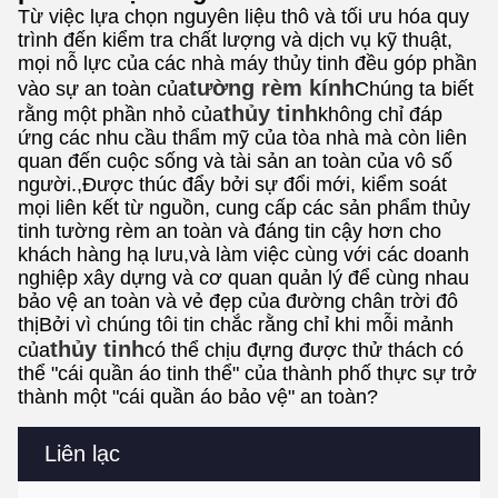
Từ việc lựa chọn nguyên liệu thô và tối ưu hóa quy
trình đến kiểm tra chất lượng và dịch vụ kỹ thuật,
mọi nỗ lực của các nhà máy thủy tinh đều góp phần
tường rèm kính
vào sự an toàn của
Chúng ta biết
thủy tinh
rằng một phần nhỏ của
không chỉ đáp
ứng các nhu cầu thẩm mỹ của tòa nhà mà còn liên
quan đến cuộc sống và tài sản an toàn của vô số
người.,Được thúc đẩy bởi sự đổi mới, kiểm soát
mọi liên kết từ nguồn, cung cấp các sản phẩm thủy
tinh tường rèm an toàn và đáng tin cậy hơn cho
khách hàng hạ lưu,và làm việc cùng với các doanh
nghiệp xây dựng và cơ quan quản lý để cùng nhau
bảo vệ an toàn và vẻ đẹp của đường chân trời đô
thịBởi vì chúng tôi tin chắc rằng chỉ khi mỗi mảnh
thủy tinh
của
có thể chịu đựng được thử thách có
thể "cái quần áo tinh thể" của thành phố thực sự trở
thành một "cái quần áo bảo vệ" an toàn?
Liên lạc