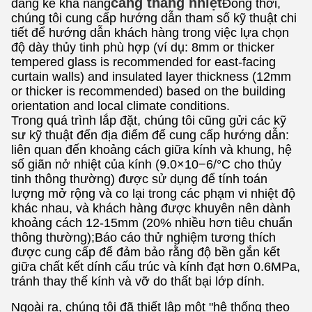
căng thẳng nhiệt
đáng kể khả năng
Đồng thời,
chúng tôi cung cấp hướng dẫn tham số kỹ thuật chi
tiết để hướng dẫn khách hàng trong việc lựa chọn
độ dày thủy tinh phù hợp (ví dụ: 8mm or thicker
tempered glass is recommended for east-facing
curtain walls) and insulated layer thickness (12mm
or thicker is recommended) based on the building
orientation and local climate conditions.
Trong quá trình lắp đặt, chúng tôi cũng gửi các kỹ
sư kỹ thuật đến địa điểm để cung cấp hướng dẫn:
liên quan đến khoảng cách giữa kính và khung, hệ
số giãn nở nhiệt của kính (9.0×10−6/°C cho thủy
tinh thông thường) được sử dụng để tính toán
lượng mở rộng và co lại trong các phạm vi nhiệt độ
khác nhau, và khách hàng được khuyên nên dành
khoảng cách 12-15mm (20% nhiều hơn tiêu chuẩn
thông thường);Báo cáo thử nghiệm tương thích
được cung cấp để đảm bảo rằng độ bền gắn kết
giữa chất kết dính cấu trúc và kính đạt hơn 0.6MPa,
tránh thay thế kính và vỡ do thất bại lớp dính.
Ngoài ra, chúng tôi đã thiết lập một "hệ thống theo