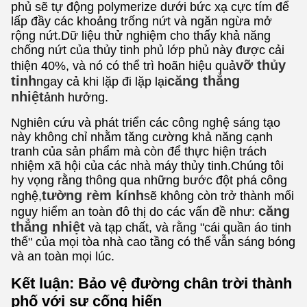
phủ sẽ tự động polymerize dưới bức xạ cực tím để
lấp đầy các khoảng trống nứt và ngăn ngừa mở
rộng nứt.Dữ liệu thử nghiệm cho thấy khả năng
chống nứt của thủy tinh phủ lớp phủ này được cải
vỡ thủy
thiện 40%, và nó có thể trì hoãn hiệu quả
tinh
căng thẳng
ngay cả khi lặp đi lặp lại
nhiệt
ảnh hưởng.
Nghiên cứu và phát triển các công nghệ sáng tạo
này không chỉ nhằm tăng cường khả năng cạnh
tranh của sản phẩm mà còn để thực hiện trách
nhiệm xã hội của các nhà máy thủy tinh.Chúng tôi
hy vọng rằng thông qua những bước đột phá công
tường rèm kính
nghệ,
sẽ không còn trở thành mối
căng
nguy hiểm an toàn đô thị do các vấn đề như:
thẳng nhiệt
và tạp chất, và rằng "cái quần áo tinh
thể" của mọi tòa nhà cao tầng có thể vẫn sáng bóng
và an toàn mọi lúc.
Kết luận: Bảo vệ đường chân trời thành
phố với sự cống hiến