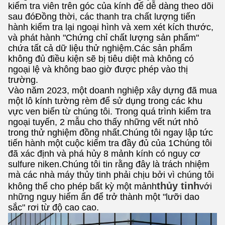
kiểm tra viên trên góc của kính để dễ dàng theo dõi
sau đóĐồng thời, các thanh tra chất lượng tiến
hành kiểm tra lại ngoại hình và xem xét kích thước,
và phát hành "Chứng chỉ chất lượng sản phẩm"
chứa tất cả dữ liệu thử nghiệm.Các sản phẩm
không đủ điều kiện sẽ bị tiêu diệt mà không có
ngoại lệ và không bao giờ được phép vào thị
trường.
Vào năm 2023, một doanh nghiệp xây dựng đã mua
một lô kính tường rèm để sử dụng trong các khu
vực ven biển từ chúng tôi. Trong quá trình kiểm tra
ngoại tuyến, 2 mẫu cho thấy những vết nứt nhỏ
trong thử nghiệm đồng nhất.Chúng tôi ngay lập tức
tiến hành một cuộc kiểm tra đầy đủ của 1Chúng tôi
đã xác định và phá hủy 8 mảnh kính có nguy cơ
sulfure niken.Chúng tôi tin rằng đây là trách nhiệm
mà các nhà máy thủy tinh phải chịu bởi vì chúng tôi
thủy tinh
không thể cho phép bất kỳ một mảnh
với
những nguy hiểm ẩn để trở thành một "lưỡi dao
sắc" rơi từ độ cao cao.