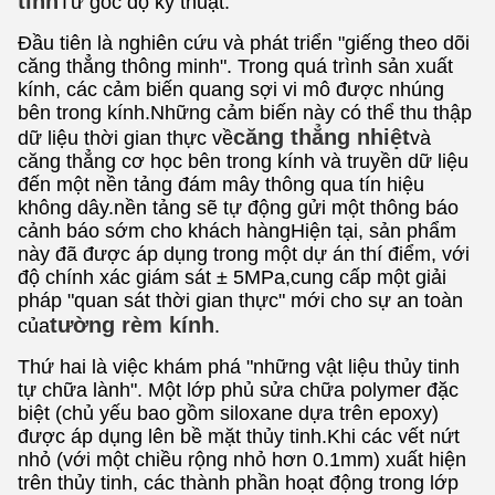
tinh
Từ góc độ kỹ thuật.
Đầu tiên là nghiên cứu và phát triển "giếng theo dõi
căng thẳng thông minh". Trong quá trình sản xuất
kính, các cảm biến quang sợi vi mô được nhúng
bên trong kính.Những cảm biến này có thể thu thập
căng thẳng nhiệt
dữ liệu thời gian thực về
và
căng thẳng cơ học bên trong kính và truyền dữ liệu
đến một nền tảng đám mây thông qua tín hiệu
không dây.nền tảng sẽ tự động gửi một thông báo
cảnh báo sớm cho khách hàngHiện tại, sản phẩm
này đã được áp dụng trong một dự án thí điểm, với
độ chính xác giám sát ± 5MPa,cung cấp một giải
pháp "quan sát thời gian thực" mới cho sự an toàn
tường rèm kính
của
.
Thứ hai là việc khám phá "những vật liệu thủy tinh
tự chữa lành". Một lớp phủ sửa chữa polymer đặc
biệt (chủ yếu bao gồm siloxane dựa trên epoxy)
được áp dụng lên bề mặt thủy tinh.Khi các vết nứt
nhỏ (với một chiều rộng nhỏ hơn 0.1mm) xuất hiện
trên thủy tinh, các thành phần hoạt động trong lớp