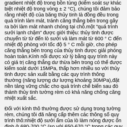
gradient nhiệt độ trong bồn tùng (kiểm soát sự khác
biệt nhiệt độ trong vòng ± 2 °C), chúng tôi đảm bảo
rằng nhiệt độ của băng thủy tinh là đồng đều trong
quá trình làm mát, tránh căng thẳng bên trong gây
ra bởi làm mát nhanh chóng tại chỗ.một "quá trình
sưởi lạnh chậm" được giới thiệu: thủy tinh được
chuyển từ từ đến lò sưởi và làm mát từ 600 ° C đến
nhiệt độ phòng với tốc độ 5 ° C mỗi giờ, cho phép
căng thẳng bên trong của thủy tinh được giải phóng
hoàn toàn.Kính nổi được xử lý bằng quy trình này
có giá trị căng thẳng dư thừa bên trong có thể được
kiểm soát dưới 15MPa, thấp hơn nhiều so với thủy
tinh được sản xuất bằng các quy trình thông
thường (năng lượng dư lượng khoảng 30MPa),đặt
nền tảng vững chắc cho quá trình chế biến sau đó
thành thủy tinh tường rèm có khả năng chống căng
nhiệt xuất sắc.
Đối với kính thô thường được sử dụng trong tường
rèm, chúng tôi đã nâng cấp thêm các thông số quy
trình thô:nhiệt độ sưởi ấm của lò làm nóng được ổn
định ở 680-700 °C (so với 650-670 °C trong các quy