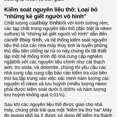
Kiểm soát nguyên liệu thô: Loại bỏ
"những kẻ giết người vô hình"
thủy tinh
Chất lượng của
Đối với kính tường rèm,
các tạp chất trong nguyên liệu thô (đặc biệt là niken
sulfure) là "những kẻ giết người vô hình" dẫn đến
vỡ thủy tinh
các
, và hệ thống kiểm soát nguyên
liệu thô của các nhà máy thủy tinh là tuyến phòng
thủ đầu tiên chống lại rủi ro này.chúng tôi đã thiết
lập một hệ thống trình độ nhà cung cấp nghiêm
ngặtĐối với các nguyên liệu chính như cát thạch
anh, tro soda, và dolomite, chúng tôi yêu cầu các
nhà cung cấp cung cấp báo cáo kiểm tra của bên
thứ ba,tập trung vào việc xác minh hàm lượng các
nguyên tố niken và lưu huỳnh (nhiều lượng niken
phải được kiểm soát dưới 0.005% và hàm lượng
lưu huỳnh không quá 0,01%).
Sau khi các nguyên liệu thô được giao cho nhà
máy, chúng phải trải qua một "kiểm tra thứ hai":Máy
đo quang phổ tia X được sử dụng để kiểm tra thành