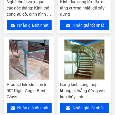
Nghệ thuật vượt qua
Kính đúc cong lớn được
các góc thẳng: Kính thô
tăng cường nhiệt để xây
cong 90 độ, định hình lại
dựng
không gian với thẩm mỹ
Nhận giá tốt nhất
Nhận giá tốt nhất
liền mạch
Product Introduction to
Bảng kính cong thép
90° Right-Angle Bent
không gỉ thẳng đứng với
Glass
kẹp thủy tinh
Nhận giá tốt nhất
Nhận giá tốt nhất