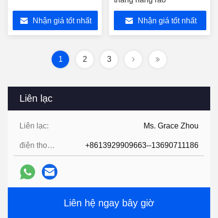
Nhận giá tốt nhất
Nhận giá tốt nhất
1
2
3
Liên lạc
Liên lạc:
Ms. Grace Zhou
điện thoại:
+8613929909663--13690711186
Liên hệ ngay bây giờ