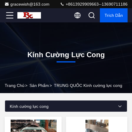
gracewish@163.com
+8613929909663--13690711186
Trích Dẫn
Kính Cường Lực Cong
Trang Chủ
>
Sản Phẩm
>
TRUNG QUỐC Kính cường lực cong
Kính cường lực cong