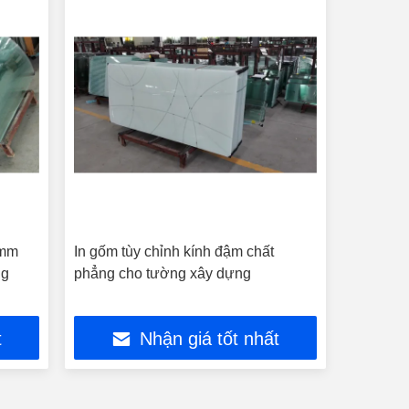
9mm
In gốm tùy chỉnh kính đậm chất
ng
phẳng cho tường xây dựng
t
Nhận giá tốt nhất