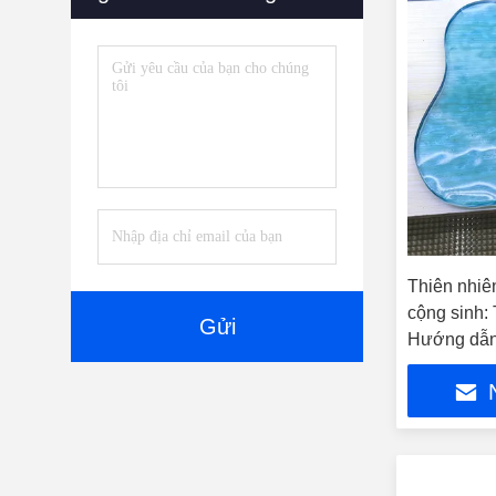
Phụ Kiện
(5)
Thiên nhiê
cộng sinh:
Gửi
Hướng dẫn
tắc Nghệ t