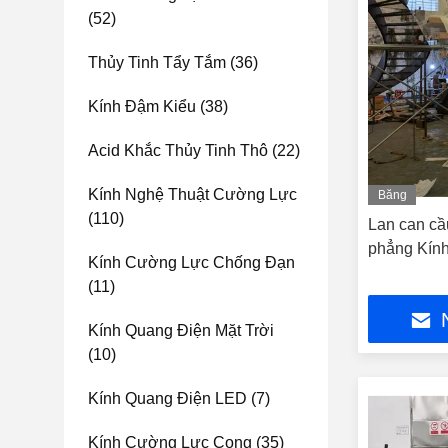
(52)
Thủy Tinh Tẩy Tắm
(36)
Kính Đậm Kiểu
(38)
Acid Khắc Thủy Tinh Thô
(22)
Kính Nghệ Thuật Cường Lực
Băng
hình
(110)
Lan can cầ
phẳng Kính
Kính Cường Lực Chống Đạn
(11)
Kính Quang Điện Mặt Trời
(10)
Kính Quang Điện LED
(7)
Kính Cường Lực Cong
(35)