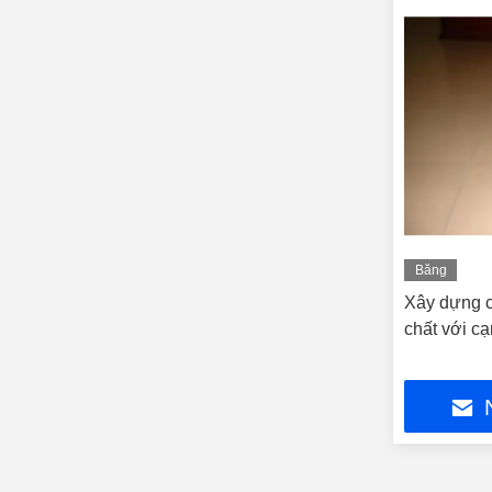
Băng
hình
Xây dựng c
chất với c