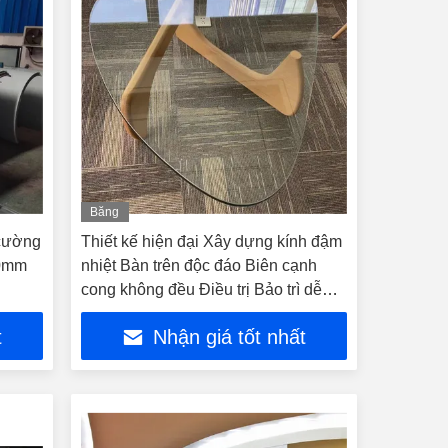
Băng
hình
 cường
Thiết kế hiện đại Xây dựng kính đậm
40mm
nhiệt Bàn trên độc đáo Biên cạnh
cong không đều Điều trị Bảo trì dễ
dàng
t
Nhận giá tốt nhất