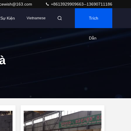
acewish@163.com
+8613929909663--13690711186
Sự Kiện
Trích
Vietnamese
Dẫn
à