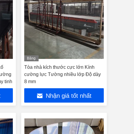
Băng
hình
cố
Tòa nhà kích thước cực lớn Kính
đường
cường lực Tường nhiều lớp Độ dày
y tinh
8 mm
t
Nhận giá tốt nhất