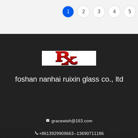
1
2
3
4
5
foshan nanhai ruixin glass co., ltd
gracewish@163.com
+8613929909663--13690711186