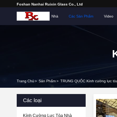
Foshan Nanhai Ruixin Glass Co., Ltd
Nhà
Các Sản Phẩm
Video
Trang Chủ
>
Sản Phẩm
>
TRUNG QUỐC Kính cường lực tò
Các loại
Kính Cường Lực Tòa Nhà