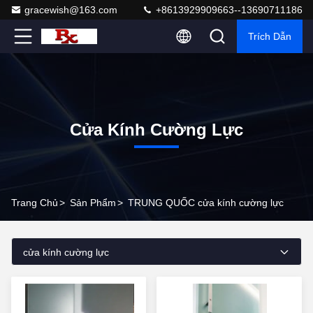
gracewish@163.com
+8613929909663--13690711186
Trích Dẫn
Cửa Kính Cường Lực
Trang Chủ
>
Sản Phẩm
>
TRUNG QUỐC cửa kính cường lực
cửa kính cường lực