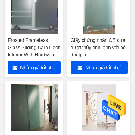
Frosted Frameless
Giấy chứng nhận CE cửa
Glass Sliding Barn Door
trượt thủy tinh lạnh với bộ
Interior With Hardware
dụng cụ
Kit And Door Handle
Nhận giá tốt nhất
Nhận giá tốt nhất
(Máy cứng và tay cầm
cửa)