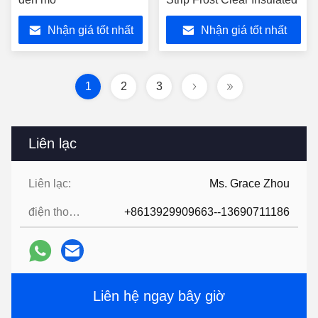
Nhận giá tốt nhất
Nhận giá tốt nhất
1
2
3
Liên lạc
Liên lạc:
Ms. Grace Zhou
điện thoại:
+8613929909663--13690711186
Liên hệ ngay bây giờ