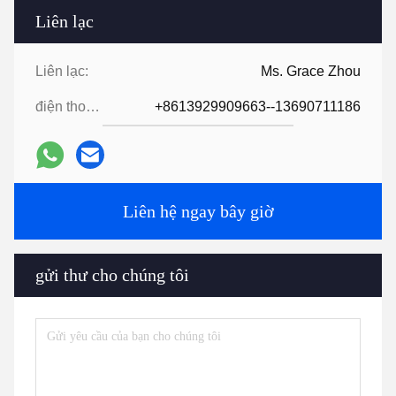
Liên lạc
Liên lạc:
Ms. Grace Zhou
điện thoại:
+8613929909663--13690711186
Liên hệ ngay bây giờ
gửi thư cho chúng tôi