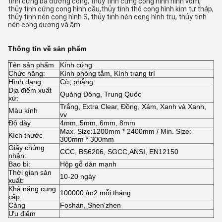
tinh cứng ba đường cong, thủy tinh cứng cong hình hình vòm, 
thủy tinh cứng cong hình cầu,thủy tinh thô cong hình kim tự tháp, 
thủy tinh nén cong hình S, thủy tinh nén cong hình trụ, thủy tinh 
nén cong dương và âm.
Thông tin về sản phẩm
Tên sản phẩm
Kính cứng
Chức năng:
Kính phòng tắm, Kính trang trí
Hình dạng:
Cờ, phẳng
Địa điểm xuất
Quảng Đông, Trung Quốc
xứ:
Trắng, Extra Clear, Đồng, Xám, Xanh và Xanh,
Màu kính
vv
Độ dày
4mm, 5mm, 6mm, 8mm
Max. Size:1200mm * 2400mm / Min. Size:
Kích thước
300mm * 300mm
Giấy chứng
CCC, BS6206, SGCC,ANSI, EN12150
nhận:
Bao bì:
Hộp gỗ dán mạnh
Thời gian sản
10-20 ngày
xuất:
Khả năng cung
100000 /m2 mỗi tháng
cấp:
Cảng
Foshan, Shen'zhen
Ưu điểm