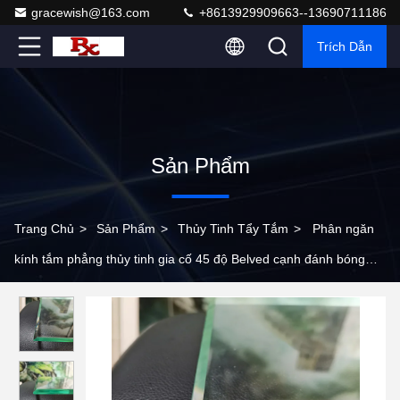
gracewish@163.com
+8613929909663--13690711186
Trích Dẫn
Sản Phẩm
Trang Chủ
>
Sản Phẩm
>
Thủy Tinh Tẩy Tắm
>
Phân ngăn
kính tắm phẳng thủy tinh gia cố 45 độ Belved cạnh đánh bóng
tắm thủy tinh gia cố