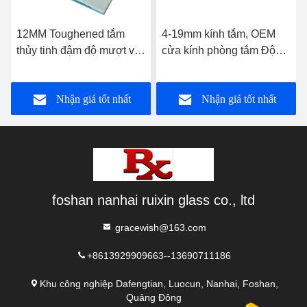
12MM Toughened tắm
4-19mm kính tắm, OEM
thủy tinh đậm độ mượt với
cửa kính phòng tắm Độ
hange Groove
bền cao
Nhận giá tốt nhất
Nhận giá tốt nhất
foshan nanhai ruixin glass co., ltd
gracewish@163.com
+8613929909663--13690711186
Khu công nghiệp Dafengtian, Luocun, Nanhai, Foshan,
Quảng Đông