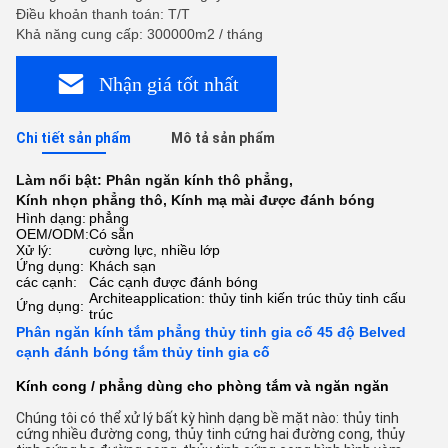
Điều khoản thanh toán: T/T
Khả năng cung cấp: 300000m2 / tháng
Nhận giá tốt nhất
Chi tiết sản phẩm
Mô tả sản phẩm
Làm nổi bật:
Phân ngăn kính thô phẳng
,
Kính nhọn phẳng thô
,
Kính mạ mài được đánh bóng
Hình dạng:
phẳng
OEM/ODM:
Có sẵn
Xử lý:
cường lực, nhiều lớp
Ứng dụng:
Khách sạn
các cạnh:
Các cạnh được đánh bóng
Architeapplication: thủy tinh kiến trúc thủy tinh cấu
Ứng dụng:
trúc
Phân ngăn kính tắm phẳng thủy tinh gia cố 45 độ Belved
cạnh đánh bóng tắm thủy tinh gia cố
Kính cong / phẳng dùng cho phòng tắm và ngăn ngăn
Chúng tôi có thể xử lý bất kỳ hình dạng bề mặt nào: thủy tinh 
cứng nhiều đường cong, thủy tinh cứng hai đường cong, thủy 