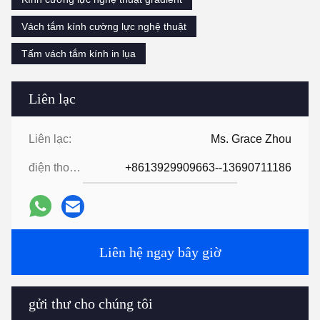
Vách tắm kính cường lực nghệ thuật
Tấm vách tắm kính in lụa
Liên lạc
Liên lạc:
Ms. Grace Zhou
điện thoại:
+8613929909663--13690711186
Liên hệ ngay bây giờ
gửi thư cho chúng tôi