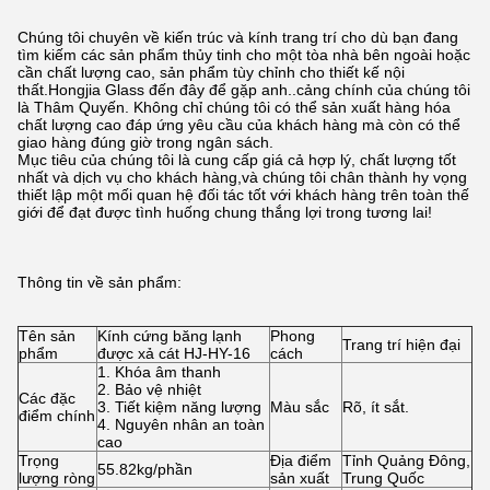
Chúng tôi chuyên về kiến trúc và kính trang trí cho dù bạn đang
tìm kiếm các sản phẩm thủy tinh cho một tòa nhà bên ngoài hoặc
cần chất lượng cao, sản phẩm tùy chỉnh cho thiết kế nội
thất.Hongjia Glass đến đây để gặp anh..cảng chính của chúng tôi
là Thâm Quyến. Không chỉ chúng tôi có thể sản xuất hàng hóa
chất lượng cao đáp ứng yêu cầu của khách hàng mà còn có thể
giao hàng đúng giờ trong ngân sách.
Mục tiêu của chúng tôi là cung cấp giá cả hợp lý, chất lượng tốt
nhất và dịch vụ cho khách hàng,và chúng tôi chân thành hy vọng
thiết lập một mối quan hệ đối tác tốt với khách hàng trên toàn thế
giới để đạt được tình huống chung thắng lợi trong tương lai!
Thông tin về sản phẩm:
Tên sản
Kính cứng băng lạnh
Phong
Trang trí hiện đại
phẩm
được xả cát HJ-HY-16
cách
1. Khóa âm thanh
2. Bảo vệ nhiệt
Các đặc
3. Tiết kiệm năng lượng
Màu sắc
Rõ, ít sắt.
điểm chính
4. Nguyên nhân an toàn
cao
Trọng
Địa điểm
Tỉnh Quảng Đông,
55.82kg/phần
lượng ròng
sản xuất
Trung Quốc