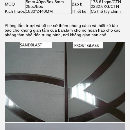
5mm 40pc/Box 8mm
178.61sqm/CTN
MOQ
Bao bì
25pc/Box
2232.6KG/CTN
Kích thước
1830*2440MM
Thiết kế
Có thể tùy chỉnh
Phòng tắm trượt và bộ cơ sở thêm phong cách và thiết kế táo
bạo cho không gian tắm của bạn.làm cho nó hoàn hảo cho các
phòng tắm nhỏ đến trung bình, nơi không gian hạn chế.