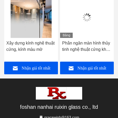
Băng
hình
Xây dựng kính nghệ thuật
Phân ngăn màn hình thủy
cứng, kính màu mờ
tinh nghệ thuật cứng khắc
thủy tinh sợi niêm mạc
Nhận giá tốt nhất
Nhận giá tốt nhất
foshan nanhai ruixin glass co., ltd
gracewish@163.com