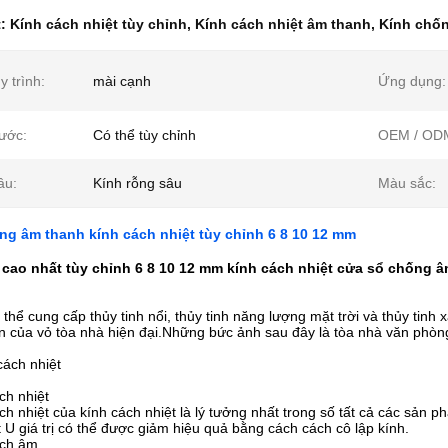
t:
Kính cách nhiệt tùy chỉnh
,
Kính cách nhiệt âm thanh
,
Kính chố
y trình:
mài cạnh
Ứng dụng:
hước:
Có thể tùy chỉnh
OEM / OD
âu:
Kính rỗng sâu
Màu sắc:
g âm thanh kính cách nhiệt tùy chỉnh 6 8 10 12 mm
cao nhất tùy chỉnh 6 8 10 12 mm kính cách nhiệt cửa sổ chống 
 thể cung cấp thủy tinh nổi, thủy tinh năng lượng mặt trời và thủy tinh
iến của vỏ tòa nhà hiện đại.Những bức ảnh sau đây là tòa nhà văn phòng
cách nhiệt
ch nhiệt
ch nhiệt của kính cách nhiệt là lý tưởng nhất trong số tất cả các sản ph
 U giá trị có thể được giảm hiệu quả bằng cách cách cô lập kính.
ách âm