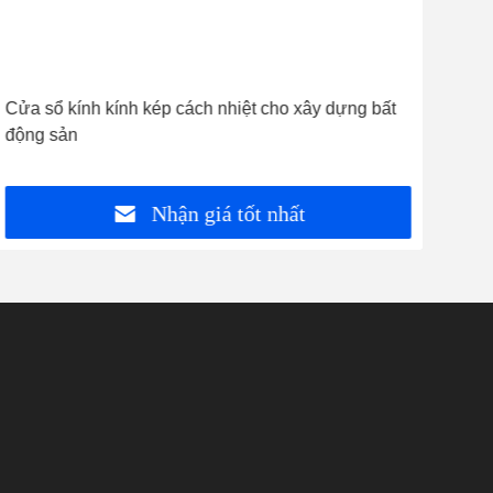
Cửa sổ kính kính kép cách nhiệt cho xây dựng bất
Vac
động sản
Insu
theo
Nhận giá tốt nhất