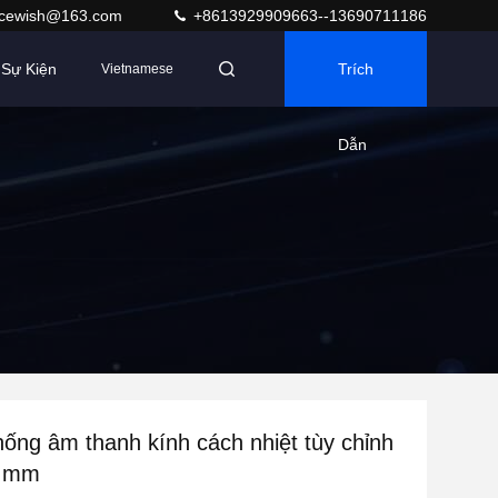
acewish@163.com
+8613929909663--13690711186
Sự Kiện
Trích
Vietnamese
Dẫn
ống âm thanh kính cách nhiệt tùy chỉnh
2 mm