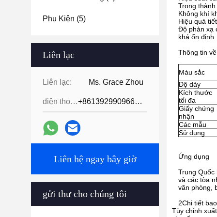
Trong thành 
Không khí kh
Phụ Kiện
(5)
Hiệu quả tiế
Độ phản xạ c
khá ổn định.
Thông tin v
Liên lạc
Màu sắc
Liên lạc:
Ms. Grace Zhou
Độ dày
Kích thước
tối đa
điện thoại:
+8613929909663--13690711186
Giấy chứng
nhận
Các mẫu
Sử dụng
Ứng dụng
Liên hệ ngay bây giờ
Trung Quốc k
và các tòa n
văn phòng, b
gửi thư cho chúng tôi
2Chi tiết bao
Tùy chỉnh xuất