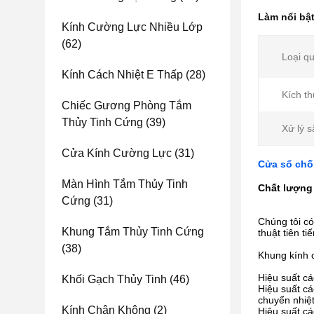
Làm nổi bậ
Kính Cường Lực Nhiều Lớp
(62)
Loại qu
Kính Cách Nhiệt E Thấp
(28)
Kích t
Chiếc Gương Phòng Tắm
Thủy Tinh Cứng
(39)
Xử lý s
Cửa Kính Cường Lực
(31)
Cửa sổ chốn
Màn Hình Tắm Thủy Tinh
Chất lượng 
Cứng
(31)
Chúng tôi có
Khung Tắm Thủy Tinh Cứng
thuật tiên t
(38)
Khung kính 
Hiệu suất cá
Khối Gạch Thủy Tinh
(46)
Hiệu suất cá
chuyển nhiệt
Kính Chân Không
(2)
Hiệu suất c