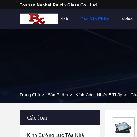
Foshan Nanhai Ruixin Glass Co., Ltd
Nhà
Các Sản Phẩm
Video
Trang Chủ
>
Sản Phẩm
>
Kính Cách Nhiệt E Thấp
>
Cửa
Các loại
Kính Cường Lực Tòa Nhà