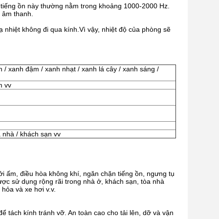
ng tiếng ồn này thường nằm trong khoảng 1000-2000 Hz.
g âm thanh.
ạ nhiệt không đi qua kính.Vì vậy, nhiệt độ của phòng sẽ
n / xanh đậm / xanh nhạt / xanh lá cây / xanh sáng /
 vv
a nhà / khách sạn vv
ởi ấm, điều hòa không khí, ngăn chặn tiếng ồn, ngưng tụ
ợc sử dụng rộng rãi trong nhà ở, khách sạn, tòa nhà
hỏa và xe hơi v.v.
tách kính tránh vỡ. An toàn cao cho tải lên, dỡ và vận