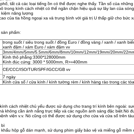
phố, tất cả các loại tiếng ồn có thể được nghe thấy. Tần số của nhữ
ô trong kính cách nhiệt có thể ngăn chặn hiệu quả sự lây lan của són
t kiệm năng lượng
ao của tia hồng ngoại xa và trung bình với giá trị U thấp giữ cho bức x
ề sản phẩm:
trong suốt / siêu trong suốt / đồng Euro / đồng vàng / xanh / xanh biể
xanh đậm / xám Euro / xám đậm vv
3mm/4mm/5mm/5.5mm/6mm/8mm/10mm/12mm/19mm/20mm/22mm
Kính thô phẳng:3300*128000mm
Kính đúc cứng: 3000 * 5000mm, R>=400mm
CE/CCC/ISO/TUR/SPF/IGCC/GB vv
7 ngày
Kính cửa sổ / cửa kính / kính tường rèm / kính hàng rào trong các tò
ính cách nhiệt chủ yếu được sử dụng cho trang trí kính bên ngoài: sư
hà không cần ánh nắng trực tiếp và các nguồn ánh sáng đặc biệt.Nó đư
ệnh viện v.v. Nó cũng có thể được sử dụng cho cửa và cửa sổ trên tàu 
 bì
 khẩu hộp gỗ dán mạnh, sử dụng phim giấy bảo vệ và miếng gỗ mềm để 