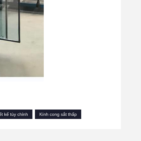
ết kế tùy chỉnh
Kính cong sắt thấp