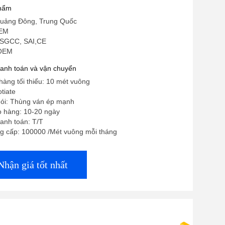
phẩm
uảng Đông, Trung Quốc
OEM
 SGCC, SAI,CE
 OEM
hanh toán và vận chuyển
hàng tối thiểu: 10 mét vuông
tiate
 gói: Thùng ván ép mạnh
o hàng: 10-20 ngày
anh toán: T/T
g cấp: 100000 /Mét vuông mỗi tháng
Nhận giá tốt nhất