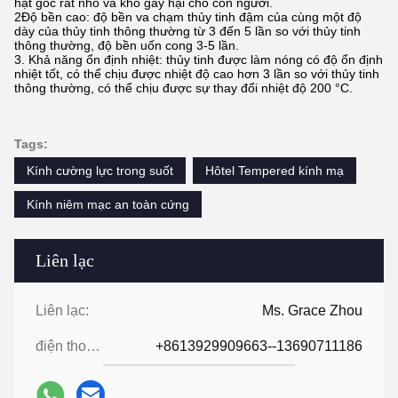
hạt góc rất nhỏ và khó gây hại cho con người.
2Độ bền cao: độ bền va chạm thủy tinh đậm của cùng một độ
dày của thủy tinh thông thường từ 3 đến 5 lần so với thủy tinh
thông thường, độ bền uốn cong 3-5 lần.
3. Khả năng ổn định nhiệt: thủy tinh được làm nóng có độ ổn định
nhiệt tốt, có thể chịu được nhiệt độ cao hơn 3 lần so với thủy tinh
thông thường, có thể chịu được sự thay đổi nhiệt độ 200 °C.
Tags:
Kính cường lực trong suốt
Hôtel Tempered kính mạ
Kính niêm mạc an toàn cứng
Liên lạc
Liên lạc:
Ms. Grace Zhou
điện thoại:
+8613929909663--13690711186