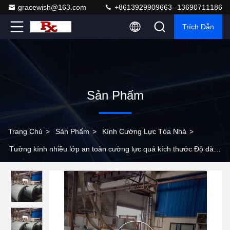
gracewish@163.com
+8613929909663--13690711186
Trích Dẫn
Sản Phẩm
Trang Chủ
>
Sản Phẩm
>
Kính Cường Lực Tòa Nhà
>
Tường kính nhiều lớp an toàn cường lực quá kích thước Độ dày
8-40mm