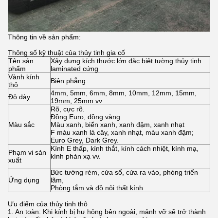
Thông tin về sản phẩm:
Thông số kỹ thuật của thủy tinh gia cố
Tên sản
Xây dựng kích thước lớn đặc biệt tường thủy tinh
phẩm
laminated cứng
Vành kính
Biên phẳng
thô
4mm, 5mm, 6mm, 8mm, 10mm, 12mm, 15mm,
Độ dày
19mm, 25mm vv
Rõ, cực rõ.
Đồng Euro, đồng vàng
Màu sắc
Màu xanh, biển xanh, xanh đậm, xanh nhạt
F màu xanh lá cây, xanh nhạt, màu xanh đậm;
Euro Grey, Dark Grey.
Kính E thấp, kính thắt, kính cách nhiệt, kính mạ,
Phạm vi sản
kính phản xạ vv.
xuất
Bức tường rèm, cửa sổ, cửa ra vào, phòng triển
Ứng dụng
lãm,
Phòng tắm và đồ nội thất kính
Ưu điểm của thủy tinh thô
1. An toàn: Khi kính bị hư hỏng bên ngoài, mảnh vỡ sẽ trở thành