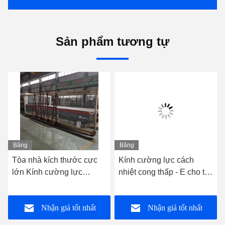
Sản phẩm tương tự
Băng
Băng
hình
hình
Tòa nhà kích thước cực
Kính cường lực cách
lớn Kính cường lực
nhiệt cong thấp - E cho tủ
Tường nhiều lớp Độ dày
trưng bày và tủ đông
8 mm
Nhận giá tốt nhất
Nhận giá tốt nhất