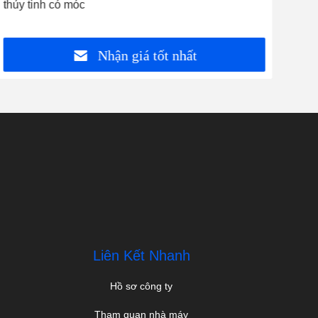
thủy tinh có móc
sạn
Nhận giá tốt nhất
Liên Kết Nhanh
Hồ sơ công ty
Tham quan nhà máy