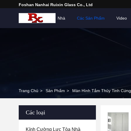
Foshan Nanhai Ruixin Glass Co., Ltd
Nhà
Các Sản Phẩm
Video
Trang Chủ
>
Sản Phẩm
>
Màn Hình Tắm Thủy Tinh Cứng
Các loại
Kính Cường Lực Tòa Nhà