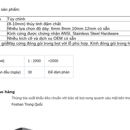
ề sản phẩm:
u
Tùy chỉnh
(8-10mm) thủy tinh đậm chất.
Nhiều lựa chọn độ dày: 6mm 8mm 10mm 12mm có sẵn
Kính cứng được chứng nhận ANSI, Stainless Steel Hardware
Nhiều kích cỡ và dịch vụ OEM có sẵn
 gói
Máy cứng đóng gói trong bọt với lỗ phù hợp. Kính đóng gói trong 
et)
1 - 2000
>2000
ẫn đầu (ngày)
30
Để đàm phán
iao hàng
Thùng bìa xuất khẩu tiêu chuẩn với bảo vệ bọt xung quanh sáu mặt bên tro
Foshan Trung Quốc