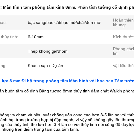
t:
Màn hình tắm phòng tắm kính 8mm
,
Phân tích tường cố định p
Hoàn thiện
àu:
bạc sáng/bạc cát/bạc mờ/chải/đen mờ
khung:
thủy tinh:
6-10mm
Kích thước
Phong cách
Thép không gỉ/Nhôm
kế:
ng:
Khách sạn / Dự án
vật liệu thủ
 lực 8 mm Đi bộ trong phòng tắm Màn hình vòi hoa sen Tấm tườ
n buôn tắm cố định Bảng tường 8mm thủy tinh đậm chất Walkin phòn
hống va chạm và hiệu suất chống uốn cong cao hơn 3-5 lần so với thủ
ành hạt trong trường hợp bị đập mạnh, vì vậy sẽ không gây tổn thươn
ng của thủy tinh thô lớn hơn 3-4 lần so với thủy tinh nổi cùng độ dày.l
i, nhưng trên điểm trung tâm của tấm kính.