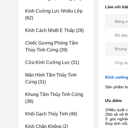
Làm nổi bậ
Kính Cường Lực Nhiều Lớp
(62)
Bảng m
Kính Cách Nhiệt E Thấp
(28)
Độ dày 
Chiếc Gương Phòng Tắm
Khung:
Thủy Tinh Cứng
(39)
Cửa Kính Cường Lực
(31)
Ứng dụ
Màn Hình Tắm Thủy Tinh
Kính cường
Cứng
(31)
Sản phẩm bá
Khung Tắm Thủy Tinh Cứng
Ưu điểm
(38)
1Hiệu suất c
Khối Gạch Thủy Tinh
(46)
2Nó sẽ vỡ th
3. góc nghiê
thủy tinh nổ
Kính Chân Không
(2)