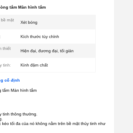
hòng tắm Màn hình tắm
 bề mặt
Xét bóng
:
Kích thước tùy chỉnh
 thiết
Hiện đại, đương đại, tối giản
y tinh:
Kính đậm chất
ng cố định
g tắm Màn hình tắm
y tinh thông thường.
g.
ực kéo tối đa của nó không nằm trên bề mặt thủy tinh như