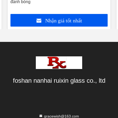
đánh bóng
Nhận giá tốt nhất
foshan nanhai ruixin glass co., ltd
gracewish@163.com