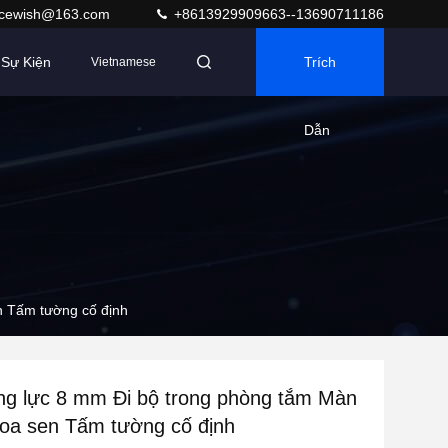
acewish@163.com
+8613929909663--13690711186
Sự Kiện
Trích
Vietnamese
Dẫn
n Tấm tường cố định
ng lực 8 mm Đi bộ trong phòng tắm Màn
hoa sen Tấm tường cố định