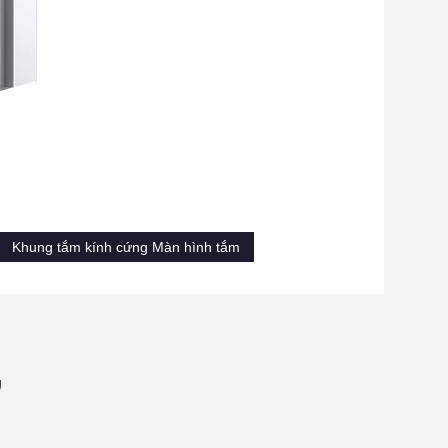
Khung tắm kính cứng Màn hình tắm
ự