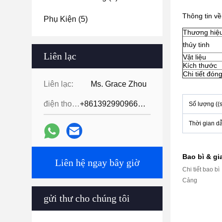
Thông tin v
Phụ Kiện
(5)
Thương hiệ
thủy tinh
Liên lạc
Vật liệu
Kích thước
Chi tiết đóng
Liên lạc:
Ms. Grace Zhou
điện thoại:
+8613929909663--13690711186
Số lượng ((s
Thời gian d
Bao bì & g
Liên hệ ngay bây giờ
Chi tiết bao bì
Cảng
gửi thư cho chúng tôi