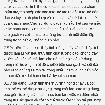
1- Sự hấp dẫn thẩm mỹ.
: Các gạch tinh thể thủy tinh nóng
chảy và các cột tinh thể cung cấp một loạt các lựa chọn
thẩm mỹ,cho phép các nhà thiết kế tạo ra các thiết kế độc
đáo và tùy chỉnh phù hợp với nhu cầu và sở thích cụ thể
của khách hàngViệc sử dụng các màu sắc, kết cấu và mẫu
khác nhau trong kính làm tăng chiều sâu và kích thước
cho gạch và cột, làm cho chúng trở thành một điểm tập
trung trong bất kỳ không gian nào.
2.Sức bền
: Thạch kim thủy tinh nóng chảy và cột thủy tinh
được làm từ vật liệu thủy tinh chất lượng cao, chống trầy
xước, vết bẩn và mờ.làm cho nó phù hợp để sử dụng
trong môi trường nhiệt độ caoĐộ bền của gạch và cột đảm
bảo rằng chúng sẽ tồn tại trong nhiều năm, cung cấp một
khoản đầu tư dài hạn cho bất kỳ tài sản nào.
3.Sự đa dạng
: Gạch tinh thể thủy tinh nóng chảy và cột
tinh thể có thể được sử dụng trong một loạt các ứng dụng,
bao gồm tường, sàn, trần nhà, bàn làm việc và điểm nhấn
trang trí.Các gạch và cột có thể được tùy chỉnh để phù hợp