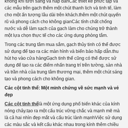
không khí tươi sáng và hấp dẫnCác thiết kế phức tạp và
các mẫu trên gạch thêm một chút thanh lịch và tinh tế, làm
cho một ấn tượng lâu dài trên khách.thêm một chút quyến
rũ và phong cách cho không gianCác tính chất chống
nước và dễ làm sạch của gạch làm cho chúng trở thành
một lựa chọn thực tế cho các ứng dụng phòng tắm.
Trong các trung tâm mua sắm, gạch thủy tinh có thể được
sử dụng để tạo ra các màn hình và biển báo hấp dẫn.thu
hút họ vào cửa hàngGạch tinh thể cũng có thể được sử
dụng để tạo ra các điểm nhấn trang trí trên tường, sàn nhà
và trần nhà của trung tâm thương mại, thêm một chút sáng
tạo và phong cách cho không gian.
Các cột tinh thể: Một minh chứng về sức mạnh và vẻ
đẹp
Các cột tinh thể
là một ứng dụng phổ biến khác của kính
nóng chảy.tạo ra một cấu trúc vững chắc và mạnh mẽ mà
là cả hai nhìn đẹp mắt và cấu trúc lành mạnhViệc sử dụng
các màu sắc và kết cấu khác nhau trong kính thêm chiều