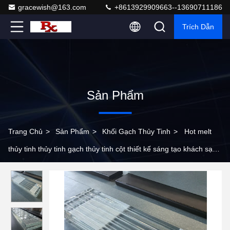
gracewish@163.com
+8613929909663--13690711186
Trích Dẫn
Sản Phẩm
Trang Chủ
>
Sản Phẩm
>
Khối Gạch Thủy Tinh
>
Hot melt
thủy tinh thủy tinh gạch thủy tinh cột thiết kế sáng tạo khách sạn
trung tâm mua sắm trang trí kính nghệ thuật trong suốt