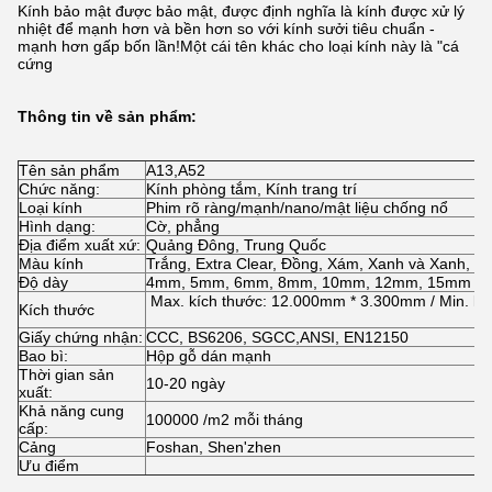
Kính bảo mật được bảo mật, được định nghĩa là kính được xử lý
nhiệt để mạnh hơn và bền hơn so với kính sưởi tiêu chuẩn -
mạnh hơn gấp bốn lần!Một cái tên khác cho loại kính này là "cá
cứng
Thông tin về sản phẩm:
Tên sản phẩm
A13,A52
Chức năng:
Kính phòng tắm, Kính trang trí
Loại kính
Phim rõ ràng/mạnh/nano/mật liệu chống nổ
Hình dạng:
Cờ, phẳng
Địa điểm xuất xứ:
Quảng Đông, Trung Quốc
Màu kính
Trắng, Extra Clear, Đồng, Xám, Xanh và Xanh, vv
Độ dày
4mm, 5mm, 6mm, 8mm, 10mm, 12mm, 15mm và
Max. kích thước: 12.000mm * 3.300mm / Min. k
Kích thước
Giấy chứng nhận:
CCC, BS6206, SGCC,ANSI, EN12150
Bao bì:
Hộp gỗ dán mạnh
Thời gian sản
10-20 ngày
xuất:
Khả năng cung
100000 /m2 mỗi tháng
cấp:
Cảng
Foshan, Shen'zhen
Ưu điểm