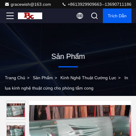
gracewish@163.com
+8613929909663--13690711186
Trích Dẫn
Sản Phẩm
Trang Chủ
>
Sản Phẩm
>
Kính Nghệ Thuật Cường Lực
>
In
lụa kính nghệ thuật cứng cho phòng tắm cong