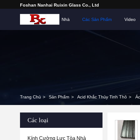
Foshan Nanhai Ruixin Glass Co., Ltd
Nhà
Các Sản Phẩm
Video
Trang Chủ
>
Sản Phẩm
>
Acid Khắc Thủy Tinh Thô
>
Ác
Các loại
Kính Cường Lực Tòa Nhà