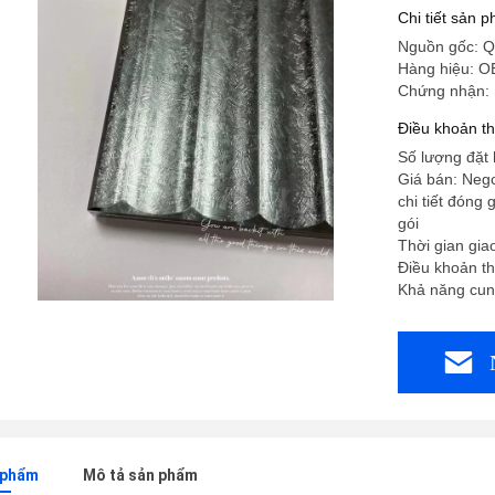
Chi tiết sản 
Nguồn gốc: Q
Hàng hiệu: 
Chứng nhận:
Điều khoản t
Số lượng đặt 
Giá bán: Nego
chi tiết đóng
gói
Thời gian gia
Điều khoản th
Khả năng cun
n phẩm
Mô tả sản phẩm