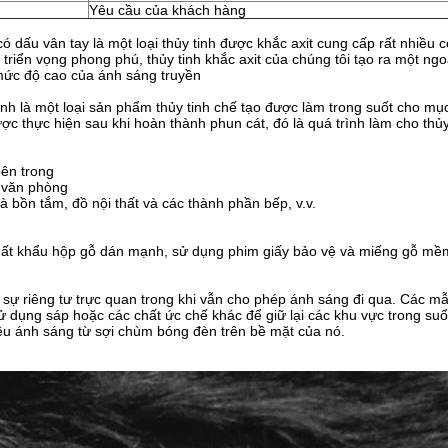
Yêu cầu của khách hàng
ó dấu vân tay là một loại thủy tinh được khắc axit cung cấp rất nhiều cơ
à triển vọng phong phú, thủy tinh khắc axit của chúng tôi tạo ra một ng
 mức độ cao của ánh sáng truyền
nh là một loại sản phẩm thủy tinh chế tạo được làm trong suốt cho mục 
ược thực hiện sau khi hoàn thành phun cát, đó là quá trình làm cho thủy
ên trong
 văn phòng
à bồn tắm, đồ nội thất và các thành phần bếp, v.v.
ất khẩu hộp gỗ dán mạnh, sử dụng phim giấy bảo vệ và miếng gỗ mềm đ
sự riêng tư trực quan trong khi vẫn cho phép ánh sáng đi qua. Các mẫu
ử dụng sáp hoặc các chất ức chế khác để giữ lại các khu vực trong su
ều ánh sáng từ sợi chùm bóng đèn trên bề mặt của nó.