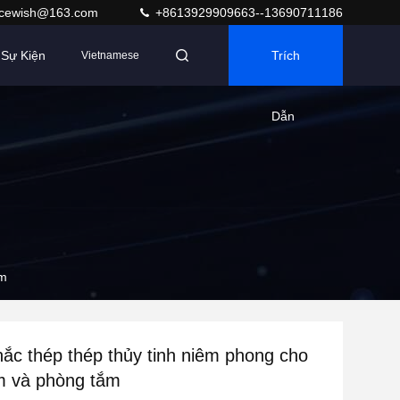
acewish@163.com
+8613929909663--13690711186
Sự Kiện
Trích
Vietnamese
Dẫn
ắm
hắc thép thép thủy tinh niêm phong cho
m và phòng tắm