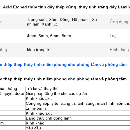
t:
Acid Etched thủy tinh dây thép cứng
,
thủy tinh tráng dây Lami
Trong suốt, Xám, Đồng, Hổ phách, Xa
c:
Ứng dụng:
nh lam, Xanh lục
:
4mm, 5mm, 6mm, 8mm
Loại:
ăng:
kính trang trí
Hình dạng:
ắc thép thép thủy tinh niêm phong cho phòng tắm và phòng tắm
ắc thép thép thủy tinh niêm phong cho phòng tắm và phòng tắm
 bán hàng
Trả lại và thay thế
ải quyết dự án
Giải pháp tổng thể cho các dự án
Kính khắc axit
Công nghiệp, y tế, trang trí, ánh sáng, màn hình hiển thị
1mm-6mm
Kính khắc axit
Bảng thủy tinh đông lạnh
ẩm
Kính khắc
Yêu cầu