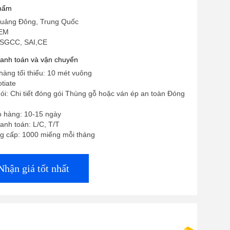
phẩm
uảng Đông, Trung Quốc
OEM
 SGCC, SAI,CE
hanh toán và vận chuyển
hàng tối thiểu: 10 mét vuông
tiate
 gói: Chi tiết đóng gói Thùng gỗ hoặc ván ép an toàn Đóng
o hàng: 10-15 ngày
anh toán: L/C, T/T
g cấp: 1000 miếng mỗi tháng
Nhận giá tốt nhất