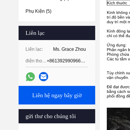
Kích thước
Phụ Kiện
(5)
Kính không c
trí.độ bền v
duy trì một
Kính đông lạ
Liên lạc
chỉ có thể đ
Ứng dụng:
Liên lạc:
Ms. Grace Zhou
Phân ngăn b
Phòng chứa
Các tủ tắm v
điện thoại:
+8613929909663--13690711186
Tùy chỉnh xu
vận chuyển.
Để đạt được 
bằng cách s
Liên hệ ngay bây giờ
phối đồng đ
gửi thư cho chúng tôi