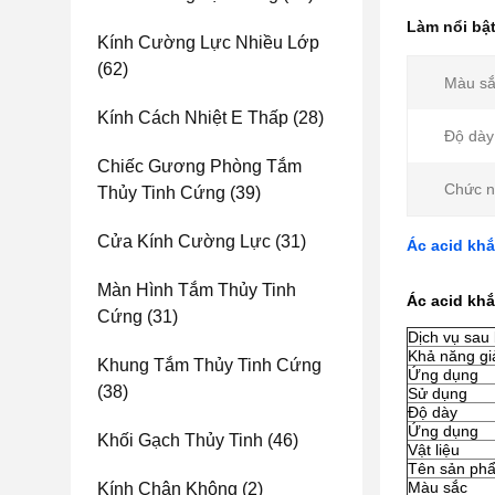
Làm nổi bậ
Kính Cường Lực Nhiều Lớp
(62)
Màu sắ
Kính Cách Nhiệt E Thấp
(28)
Độ dày
Chiếc Gương Phòng Tắm
Chức n
Thủy Tinh Cứng
(39)
Cửa Kính Cường Lực
(31)
Ác acid kh
Màn Hình Tắm Thủy Tinh
Ác acid kh
Cứng
(31)
Dịch vụ sau
Khả năng gi
Khung Tắm Thủy Tinh Cứng
Ứng dụng
(38)
Sử dụng
Độ dày
Ứng dụng
Khối Gạch Thủy Tinh
(46)
Vật liệu
Tên sản ph
Màu sắc
Kính Chân Không
(2)