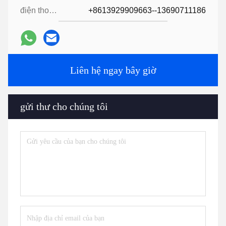
điện thoại:
+8613929909663--13690711186
Liên hệ ngay bây giờ
gửi thư cho chúng tôi