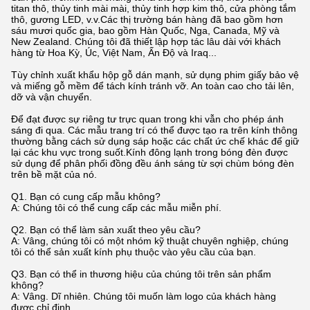
titan thô, thủy tinh mài mài, thủy tinh hợp kim thô, cửa phòng tắm
thô, gương LED, v.v.Các thị trường bán hàng đã bao gồm hơn
sáu mươi quốc gia, bao gồm Hàn Quốc, Nga, Canada, Mỹ và
New Zealand. Chúng tôi đã thiết lập hợp tác lâu dài với khách
hàng từ Hoa Kỳ, Úc, Việt Nam, Ấn Độ và Iraq...
Tùy chỉnh xuất khẩu hộp gỗ dán mạnh, sử dụng phim giấy bảo vệ
và miếng gỗ mềm để tách kính tránh vỡ. An toàn cao cho tải lên,
dỡ và vận chuyển.
Để đạt được sự riêng tư trực quan trong khi vẫn cho phép ánh
sáng đi qua. Các mẫu trang trí có thể được tạo ra trên kính thông
thường bằng cách sử dụng sáp hoặc các chất ức chế khác để giữ
lại các khu vực trong suốt.Kính đông lạnh trong bóng đèn được
sử dụng để phân phối đồng đều ánh sáng từ sợi chùm bóng đèn
trên bề mặt của nó.
Q1. Bạn có cung cấp mẫu không?
A: Chúng tôi có thể cung cấp các mẫu miễn phí.
Q2. Bạn có thể làm sản xuất theo yêu cầu?
A: Vâng, chúng tôi có một nhóm kỹ thuật chuyên nghiệp, chúng
tôi có thể sản xuất kính phụ thuộc vào yêu cầu của bạn.
Q3. Bạn có thể in thương hiệu của chúng tôi trên sản phẩm
không?
A: Vâng. Dĩ nhiên. Chúng tôi muốn làm logo của khách hàng
được chỉ định.