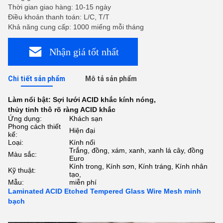
Thời gian giao hàng: 10-15 ngày
Điều khoản thanh toán: L/C, T/T
Khả năng cung cấp: 1000 miếng mỗi tháng
Nhận giá tốt nhất
Chi tiết sản phẩm
Mô tả sản phẩm
Làm nổi bật:
Sợi lưới ACID khắc kính nóng
,
thủy tinh thô rõ ràng ACID khắc
Ứng dụng:
Khách sạn
Phong cách thiết
Hiện đại
kế:
Loại:
Kính nổi
Trắng, đồng, xám, xanh, xanh lá cây, đồng
Màu sắc:
Euro
Kính trong, Kính sơn, Kính tráng, Kính nhân
Kỹ thuật:
tạo,
Mẫu:
miễn phí
Laminated ACID Etched Tempered Glass Wire Mesh minh
bạch