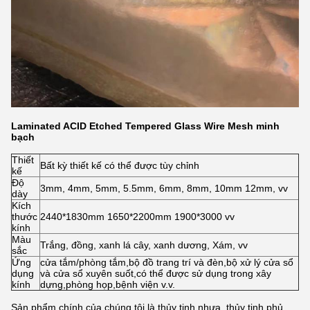
Laminated ACID Etched Tempered Glass Wire Mesh minh
bạch
Thiết
Bất kỳ thiết kế có thể được tùy chỉnh
kế
Độ
3mm, 4mm, 5mm, 5.5mm, 6mm, 8mm, 10mm 12mm, vv
dày
Kích
thước
2440*1830mm 1650*2200mm 1900*3000 vv
kính
Màu
Trắng, đồng, xanh lá cây, xanh dương, Xám, vv
sắc
Ứng
cửa tắm/phòng tắm,bộ đồ trang trí và đèn,bộ xử lý cửa sổ
dụng
và cửa sổ xuyên suốt,có thể được sử dụng trong xây
kính
dựng,phòng họp,bệnh viện v.v.
Sản phẩm chính của chúng tôi là thủy tinh nhựa, thủy tinh phủ