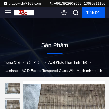
gracewish@163.com
+8613929909663--13690711186
Trích Dẫn
Sản Phẩm
Trang Chủ
>
Sản Phẩm
>
Acid Khắc Thủy Tinh Thô
>
Laminated ACID Etched Tempered Glass Wire Mesh minh bạch