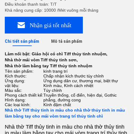
Điều khoản thanh toán: T/T
Khả năng cung cấp: 10000 /Mét vuông mỗi tháng
Nhận giá tốt nhất
Chi tiết sản phẩm
Mô tả sản phẩm
Làm nổi bật:
Giáo hội có chì Tiff thủy tinh nhuộm
,
Nhà thờ mái vòm Tiff thủy tinh sơn
,
Nhà thờ làm bằng tay Tiff thủy tinh nhuộm
Tên sản phẩm:
kính trang trí
Kích thước:
Chấp nhận kích thước tùy chỉnh
Ứng dụng:
Ứng dụng dân cư, thương mại, biệt thự
vật liệu:
Kính màu, Kính cách nhiệt
Màu sắc:
Tùy chỉnh
Phong cách thiết kế:
Truyền thống, cổ điển, hiện đại, Gothic
Hình dạng:
phẳng, đường cong
Các loại kính:
Kính đậm chất
Nhà thờ Tiff thủy tinh in màu cho nhà thờ thủy tinh in màu
làm bằng tay cho mái vòm trang trí thủy tinh chì
Nhà thờ Tiff thủy tinh in màu cho nhà thờ thủy tinh
in màu làm bằng tay cho mái vòm trang trí thủy tinh