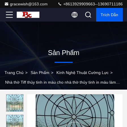
gracewish@163.com
+8613929909663--13690711186
Trích Dẫn
Sản Phẩm
Trang Chủ
>
Sản Phẩm
>
Kính Nghệ Thuật Cường Lực
>
Nhà thờ Tiff thủy tinh in màu cho nhà thờ thủy tinh in màu làm
bằng tay cho mái vòm trang trí thủy tinh chì