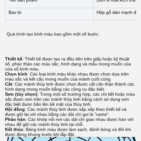
Tên sản phẩm
Đơn vị hóa kích thước
Bao bì
Hộp gỗ dán mạnh để 
Quá trình tạo kính màu bao gồm một số bước:
Thiết kế
: Thiết kế được tạo ra đầu tiên trên giấy hoặc kỹ thuật
số, phác thảo các màu sắc, hình dạng và mẫu mong muốn của
cửa sổ kính màu.
Chọn kính
: Các loại kính màu khác nhau được chọn dựa trên
màu sắc và kết cấu mong muốn của mảnh cuối cùng.
Cắt
: Các mảnh thủy tinh được chọn được cắt cẩn thận thành các
hình dạng mong muốn bằng các công cụ đặc biệt.
Sơn (tùy chọn)
: Trong một số trường hợp, các chi tiết hoặc màu
sắc được sơn trên các mảnh thủy tinh bằng cách sử dụng sơn
đặc biệt được bắn lên bề mặt của thủy tinh.
Hội đồng
: Các mảnh thủy tinh được sắp xếp theo thiết kế và
được giữ lại với nhau bằng các dải chì gọi là "came".
Pháo hàn
: Các khớp nối nơi các dải chì giao nhau được hàn với
nhau để giữ các mảnh thủy tinh tại chỗ.
Kết thúc
: Bảng kính màu được làm sạch, đánh bóng và đôi khi
được đóng khung trước khi lắp đặt.